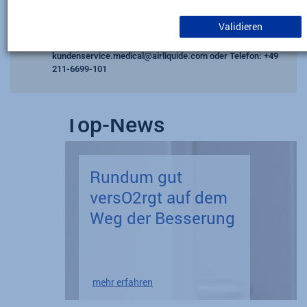
aufgrund von Wartungsarbeiten nicht verfügbar sein wird.
Validieren
Bitte berücksichtigen Sie dies bei Ihren Bestellungen.
Bei Rückfragen kontaktieren Sie uns gerne per Email:
kundenservice.medical@airliquide.com
oder Telefon
: +49
211-6699-101
Top-News
Rundum gut
versO2rgt auf dem
Weg der Besserung
mehr erfahren