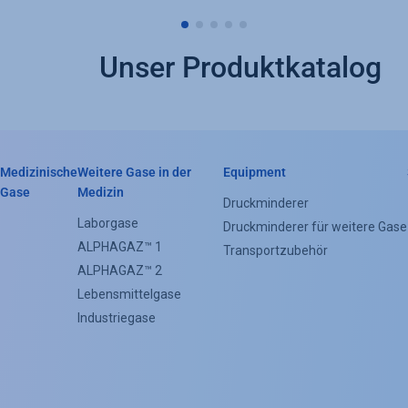
Unser Produktkatalog
Medizinische
Weitere Gase in der
Equipment
Header
Gase
Medizin
Druckminderer
Categorie
Laborgase
Druckminderer für weitere Gase
ALPHAGAZ™ 1
Menu
Transportzubehör
ALPHAGAZ™ 2
(Footer)
Lebensmittelgase
Industriegase