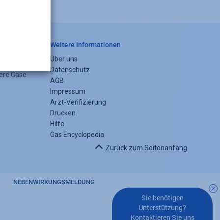
Weitere Informationen
Service
Über uns
Footer
Datenschutz
tere Gase
AGB
menu
Impressum
Arzt-Verifizierung
Drucken
Hilfe
Gas Encyclopedia
Zurück zum Seitenanfang
NEBENWIRKUNGSMELDUNG
Sie benötigen
y
Unterstützung?
Kontaktieren Sie uns