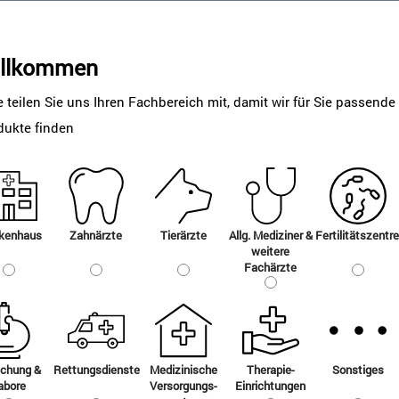
illkommen
e teilen Sie uns Ihren Fachbereich mit, damit wir für Sie passende
dukte finden
 alle Standardlieferungen ein neuer, einheitlicher Bestellschluss gilt:
kenhaus
Zahnärzte
Tierärzte
Allg. Mediziner &
Fertilitätszentr
rtag
weitere
 zwischen 08:00 bis zum 18:00 Uhr
das Portal aufgrund von Wartungsarbeiten 
Fachärzte
ice.medical@airliquide.com
oder Telefon
: +49 211-6699-101
schung &
Rettungsdienste
Medizinische
Therapie-
Sonstiges
abore
Versorgungs-
Einrichtungen