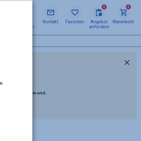
0
0
Mein
Kontakt
Favoriten
Angebot
Warenkorb
Bereich
anfordern
en
nicht verfügbar sein wird.