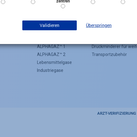
zentren
Validieren
Überspringen
Medizinische Gase
Weitere Gase in der Medizin
Equipment
Header
Laborgase
Druckminderer
Categorie
ALPHAGAZ™ 1
Druckminderer für wei
Menu
ALPHAGAZ™ 2
Transportzubehör
Lebensmittelgase
(Footer)
Industriegase
ARZT-VERIFIZIERUNG
Footer
regulator