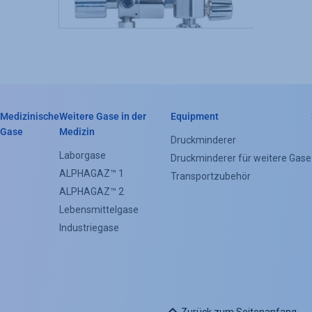
Medizinische
Weitere Gase in der
Equipment
Header
Gase
Medizin
Druckminderer
Categorie
Laborgase
Druckminderer für weitere Gase
ALPHAGAZ™ 1
Menu
Transportzubehör
ALPHAGAZ™ 2
(Footer)
Lebensmittelgase
Industriegase