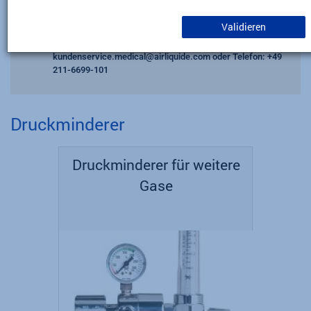
aufgrund von Wartungsarbeiten nicht verfügbar sein wird.
Validieren
Bitte berücksichtigen Sie dies bei Ihren Bestellungen.
Bei Rückfragen kontaktieren Sie uns gerne per Email:
kundenservice.medical@airliquide.com
oder Telefon
: +49
211-6699-101
Druckminderer
Druckminderer für weitere
Gase