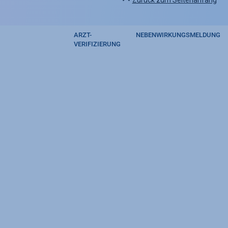
Zurück zum Seitenanfang
ARZT-
NEBENWIRKUNGSMELDUNG
Footer
VERIFIZIERUNG
regulatory