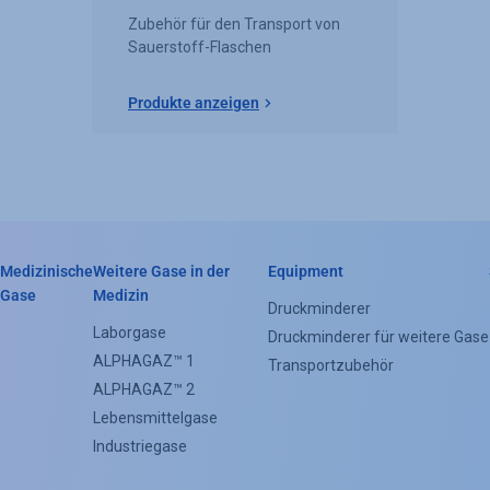
Zubehör für den Transport von
Sauerstoff-Flaschen
Produkte anzeigen
Medizinische
Weitere Gase in der
Equipment
Header
Gase
Medizin
Druckminderer
Categorie
Laborgase
Druckminderer für weitere Gase
ALPHAGAZ™ 1
Menu
Transportzubehör
ALPHAGAZ™ 2
(Footer)
Lebensmittelgase
Industriegase